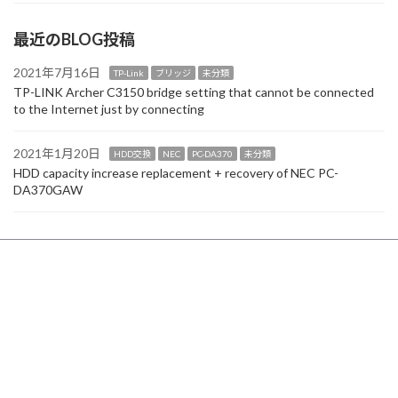
最近のBLOG投稿
2021年7月16日
TP-Link
ブリッジ
未分類
TP-LINK Archer C3150 bridge setting that cannot be connected
to the Internet just by connecting
2021年1月20日
HDD交換
NEC
PC-DA370
未分類
HDD capacity increase replacement + recovery of NEC PC-
DA370GAW