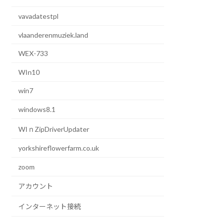
vavadatestpl
vlaanderenmuziek.land
WEX-733
WIn10
win7
windows8.1
WIｎZipDriverUpdater
yorkshireflowerfarm.co.uk
zoom
アカウント
インターネット接続