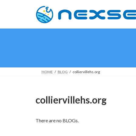
Skip
Skip
to
to
the
the
content
Navigation
HOME
BLOG
colliervillehs.org
colliervillehs.org
There are no BLOGs.