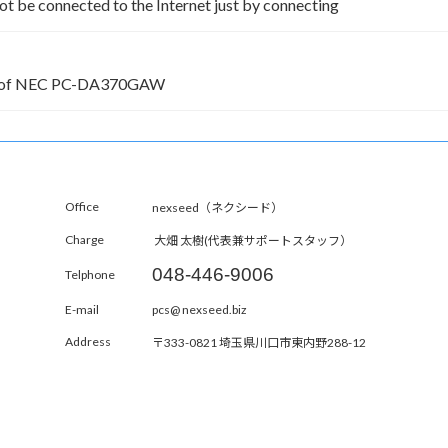
t be connected to the Internet just by connecting
ry of NEC PC-DA370GAW
Office
nexseed（ネクシード）
Charge
大畑 太樹(代表兼サポートスタッフ）
048-446-9006
Telphone
E-mail
pcs@ nexseed.biz
Address
〒333-0821 埼玉県川口市東内野288-12