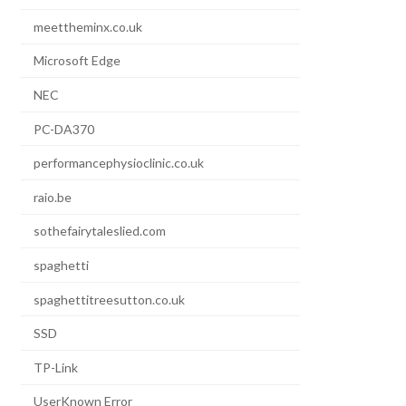
meettheminx.co.uk
Microsoft Edge
NEC
PC-DA370
performancephysioclinic.co.uk
raio.be
sothefairytaleslied.com
spaghetti
spaghettitreesutton.co.uk
SSD
TP-Link
UserKnown Error