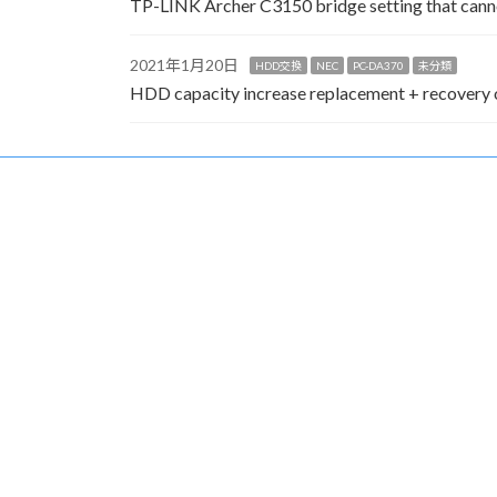
TP-LINK Archer C3150 bridge setting that canno
2021年1月20日
HDD交換
NEC
PC-DA370
未分類
HDD capacity increase replacement + recove