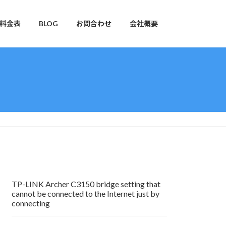
料金表
BLOG
お問合わせ
会社概要
TP-LINK Archer C3150 bridge setting that
cannot be connected to the Internet just by
connecting