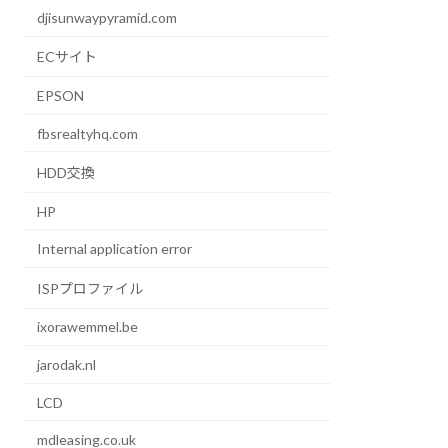
djisunwaypyramid.com
ECサイト
EPSON
fbsrealtyhq.com
HDD交換
HP
Internal application error
ISPプロファイル
ixorawemmel.be
jarodak.nl
LCD
mdleasing.co.uk