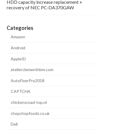
HDD capacity increase replacement +
recovery of NEC PC-DA370GAW
Categories
Amazon
Android
AppleID
atelierclementhbm.com
AutoFixerPro2018
CAPTCHA
chickensroad-top.nl
chopchopfoods.co.uk
Dell