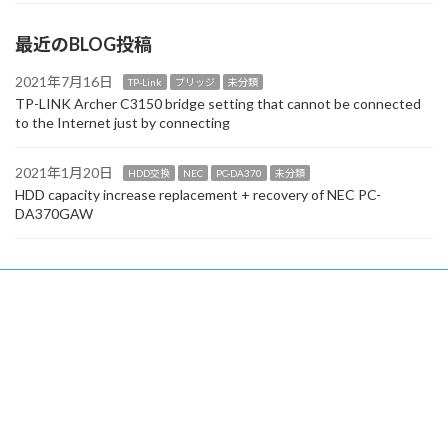
最近のBLOG投稿
2021年7月16日
TP-Link
ブリッジ
未分類
TP-LINK Archer C3150 bridge setting that cannot be connected
to the Internet just by connecting
2021年1月20日
HDD交換
NEC
PC-DA370
未分類
HDD capacity increase replacement + recovery of NEC PC-
DA370GAW