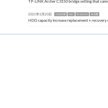
TP-LINK Archer C3150 bridge setting that canno
2021年1月20日
HDD交換
NEC
PC-DA370
未分類
HDD capacity increase replacement + recove