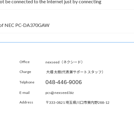
t be connected to the Internet just by connecting
ry of NEC PC-DA370GAW
Office
nexseed（ネクシード）
Charge
大畑 太樹(代表兼サポートスタッフ）
048-446-9006
Telphone
E-mail
pcs@ nexseed.biz
Address
〒333-0821 埼玉県川口市東内野288-12