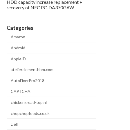
HDD capacity increase replacement +
recovery of NEC PC-DA370GAW
Categories
Amazon
Android
AppleID
atelierclementhbm.com
AutoFixerPro2018
CAPTCHA
chickensroad-top.nl
chopchopfoods.co.uk
Dell