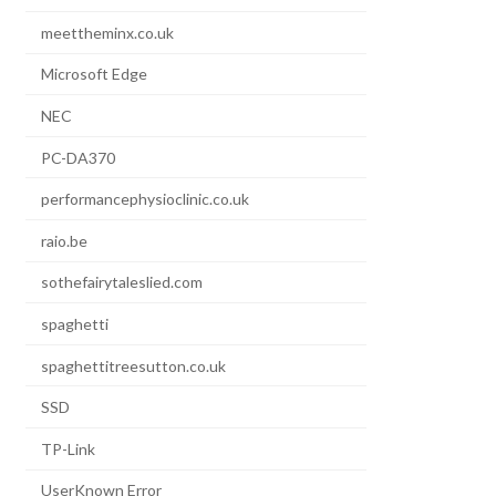
meettheminx.co.uk
Microsoft Edge
NEC
PC-DA370
performancephysioclinic.co.uk
raio.be
sothefairytaleslied.com
spaghetti
spaghettitreesutton.co.uk
SSD
TP-Link
UserKnown Error