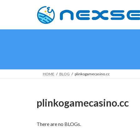
Skip
Skip
to
to
the
the
content
Navigation
HOME
BLOG
plinkogamecasino.cc
plinkogamecasino.cc
There are no BLOGs.