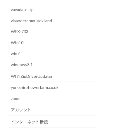
vavadatestpl
vlaanderenmuziek.land
WEX-733
WIn10
win7
windows8.1
WIｎZipDriverUpdater
yorkshireflowerfarm.co.uk
zoom
アカウント
インターネット接続