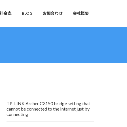
料金表
BLOG
お問合わせ
会社概要
TP-LINK Archer C3150 bridge setting that
cannot be connected to the Internet just by
connecting