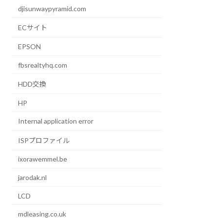
djisunwaypyramid.com
ECサイト
EPSON
fbsrealtyhq.com
HDD交換
HP
Internal application error
ISPプロファイル
ixorawemmel.be
jarodak.nl
LCD
mdleasing.co.uk