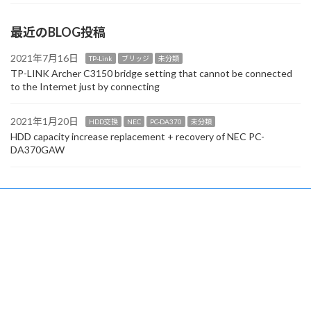
最近のBLOG投稿
2021年7月16日
TP-Link
ブリッジ
未分類
TP-LINK Archer C3150 bridge setting that cannot be connected
to the Internet just by connecting
2021年1月20日
HDD交換
NEC
PC-DA370
未分類
HDD capacity increase replacement + recovery of NEC PC-
DA370GAW