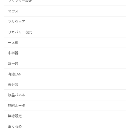
プリンター設定
マウス
マルウェア
リカバリー復元
一太郎
中継器
富士通
有線LAN
未分類
液晶パネル
無線ルータ
無線設定
筆ぐるめ