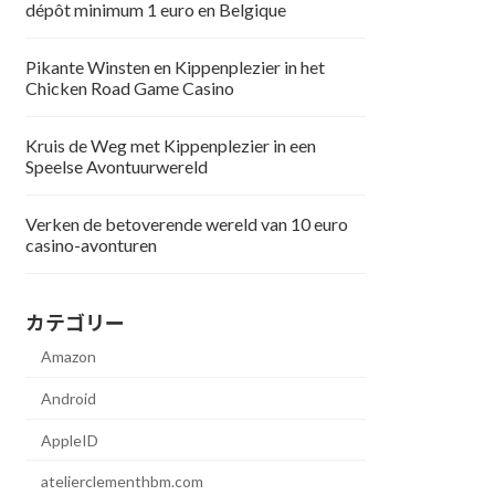
dépôt minimum 1 euro en Belgique
Pikante Winsten en Kippenplezier in het
Chicken Road Game Casino
Kruis de Weg met Kippenplezier in een
Speelse Avontuurwereld
Verken de betoverende wereld van 10 euro
casino-avonturen
カテゴリー
Amazon
Android
AppleID
atelierclementhbm.com