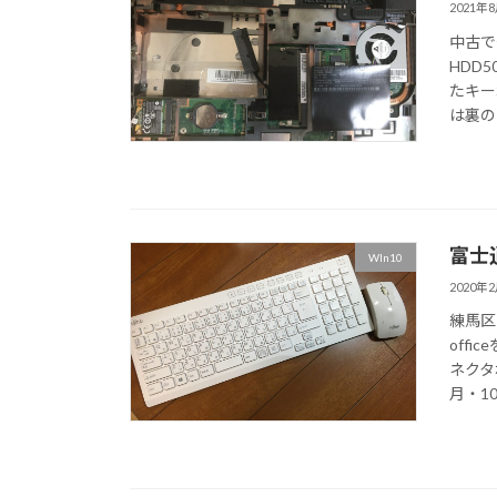
2021年
中古で
HDD
たキー
は裏の
富士
WIn10
2020年
練馬区
off
ネクタ
月・10 