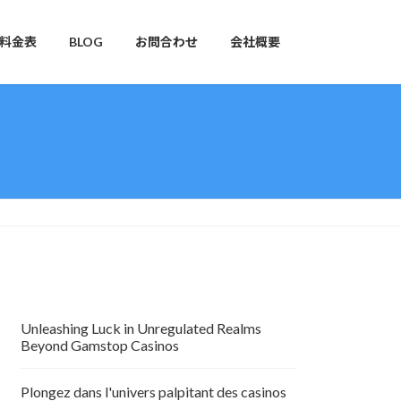
料金表
BLOG
お問合わせ
会社概要
Unleashing Luck in Unregulated Realms
Beyond Gamstop Casinos
Plongez dans l'univers palpitant des casinos