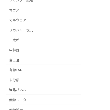
プリンター設定
マウス
マルウェア
リカバリー復元
一太郎
中継器
富士通
有線LAN
未分類
液晶パネル
無線ルータ
無線設定